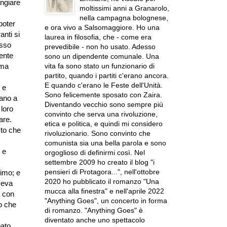
ngiare
moltissimi anni a Granarolo,
nella campagna bolognese,
poter
e ora vivo a Salsomaggiore. Ho una
anti si
laurea in filosofia, che - come era
sso
prevedibile - non ho usato. Adesso
ente
sono un dipendente comunale. Una
vita fa sono stato un funzionario di
 ma
partito, quando i partiti c'erano ancora.
E quando c'erano le Feste dell'Unità.
 e
Sono felicemente sposato con Zaira.
vano a
Diventando vecchio sono sempre più
 loro
convinto che serva una rivoluzione,
are.
etica e politica, e quindi mi considero
sto che
rivoluzionario. Sono convinto che
comunista sia una bella parola e sono
 e
orgoglioso di definirmi così. Nel
settembre 2009 ho creato il blog "i
pensieri di Protagora...", nell'ottobre
simo; e
2020 ho pubblicato il romanzo "Una
veva
mucca alla finestra" e nell'aprile 2022
a con
"Anything Goes", un concerto in forma
to che
di romanzo. "Anything Goes" è
diventato anche uno spettacolo
pato