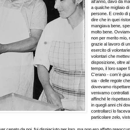
all'anno, davo da ma
a qualche migliaio di
persone. E credo di 
dire che in quei ristor
mangiava bene, spe
molto bene. Ovviam
non per merito mio,
grazie al lavoro di un
esercito di volontarie
volontari che mette
disposizione, oltre al
tempo, il loro saper f
C'erano - com'è giu
sia - delle regole che
dovevamo rispettare
venivamo controllati
affinché le rispettas
in quegli anni chi do
controllarci lo facev
particolare zelo, vis
 cenato da noi, fui dispiaciuto per loro, ma non ero affatto preoccu