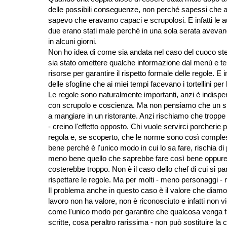
delle possibili conseguenze, non perché sapessi che 
sapevo che eravamo capaci e scrupolosi. E infatti le a
due erano stati male perché in una sola serata avev
in alcuni giorni.
Non ho idea di come sia andata nel caso del cuoco stellat
sia stato omettere qualche informazione dal menù e tener
risorse per garantire il rispetto formale delle regole. 
delle sfogline che ai miei tempi facevano i tortellini pe
Le regole sono naturalmente importanti, anzi è indispen
con scrupolo e coscienza. Ma non pensiamo che un sis
a mangiare in un ristorante. Anzi rischiamo che tropp
- creino l'effetto opposto. Chi vuole servirci porcherie 
regola e, se scoperto, che le norme sono così complesse
bene perché è l'unico modo in cui lo sa fare, rischia d
meno bene quello che saprebbe fare così bene oppure de
costerebbe troppo. Non è il caso dello chef di cui si parl
rispettare le regole. Ma per molti - meno personaggi -
Il problema anche in questo caso è il valore che diamo a
lavoro non ha valore, non è riconosciuto e infatti non 
come l'unico modo per garantire che qualcosa venga fa
scritte, cosa peraltro rarissima - non può sostituire l