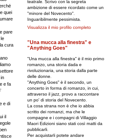
teatrale. Scrivo con la segreta
perché
ambizione di essere ricordato come un
e quei
"minore del Novecento".
sumare
Inguaribilmente pessimista.
Visualizza il mio profilo completo
re pare
le
"Una mucca alla finestra" e
la cura
"Anything Goes"
rano
"Una mucca alla finestra" è il mio primo
diamo
romanzo, una storia dada e
rivoluzionaria, una storia dalla parte
settore
delle donne.
 in
"Anything Goes" è il secondo, un
e e fa
concerto in forma di romanzo, in cui,
'
attraverso il jazz, provo a raccontare
un po' di storia del Novecento.
e e di
La cosa strana non è che io abbia
scritto dei romanzi, ma che le
i il
compagne e i compagni di Villaggio
regole
Maori Edizioni siano stati così matti da
pubblicarli.
 ben
Per acquistarli potete andare
ntisce