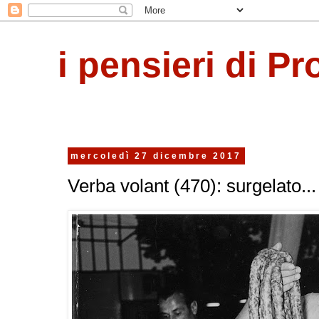
i pensieri di Pr
mercoledì 27 dicembre 2017
Verba volant (470): surgelato...