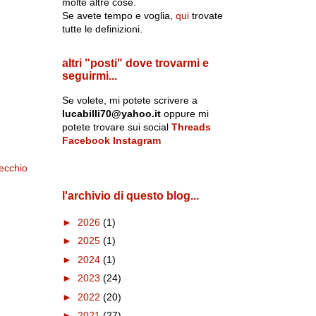
molte altre cose.
Se avete tempo e voglia,
qui
trovate
tutte le definizioni.
altri "posti" dove trovarmi e
seguirmi...
Se volete, mi potete scrivere a
lucabilli70@yahoo.it
oppure mi
potete trovare sui social
Threads
Facebook
Instagram
ecchio
l'archivio di questo blog...
►
2026
(1)
►
2025
(1)
►
2024
(1)
►
2023
(24)
►
2022
(20)
►
2021
(27)