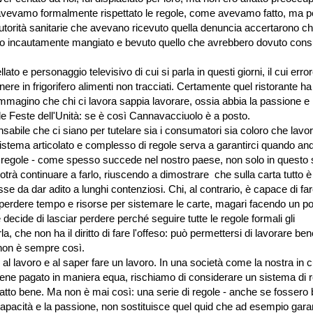
avevamo formalmente rispettato le regole, come avevamo fatto, ma 
utorità sanitarie che avevano ricevuto quella denuncia accertarono ch
ano incautamente mangiato e bevuto quello che avrebbero dovuto con
o e personaggio televisivo di cui si parla in questi giorni, il cui erro
e in frigorifero alimenti non tracciati. Certamente quel ristorante ha 
E immagino che chi ci lavora sappia lavorare, ossia abbia la passione e 
r le Feste dell'Unità: se è così Cannavacciuolo è a posto.
sabile che ci siano per tutelare sia i consumatori sia coloro che lavo
tema articolato e complesso di regole serva a garantirci quando an
e regole - come spesso succede nel nostro paese, non solo in questo 
potrà continuare a farlo, riuscendo a dimostrare che sulla carta tutto è
 da dar adito a lunghi contenziosi. Chi, al contrario, è capace di far
i perdere tempo e risorse per sistemare le carte, magari facendo un po
cide di lasciar perdere perché seguire tutte le regole formali gli
a, che non ha il diritto di fare l'offeso: può permettersi di lavorare ben
 non è sempre così.
l lavoro e al saper fare un lavoro. In una società come la nostra in cu
viene pagato in maniera equa, rischiamo di considerare un sistema di 
tto bene. Ma non è mai così: una serie di regole - anche se fossero
a capacità e la passione, non sostituisce quel quid che ad esempio gara