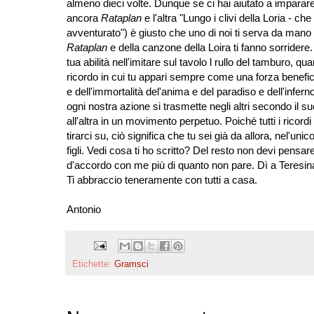
almeno dieci volte. Dunque se ci hai aiutato a imparar
ancora
Rataplan
e l'altra "Lungo i clivi della Loria - c
avventurato") è giusto che uno di noi ti serva da mano
Rataplan
e della canzone della Loira ti fanno sorrider
tua abilità nell'imitare sul tavolo l rullo del tamburo, 
ricordo in cui tu appari sempre come una forza benefica
e dell'immortalità del'anima e del paradiso e dell'infe
ogni nostra azione si trasmette negli altri secondo il s
all'altra in un movimento perpetuo. Poiché tutti i ricord
tirarci su, ciò significa che tu sei già da allora, nel'u
figli. Vedi cosa ti ho scritto? Del resto non devi pensar
d'accordo con me più di quanto non pare. Dì a Teresina
Ti abbraccio teneramente con tutti a casa.
Antonio
Etichette:
Gramsci