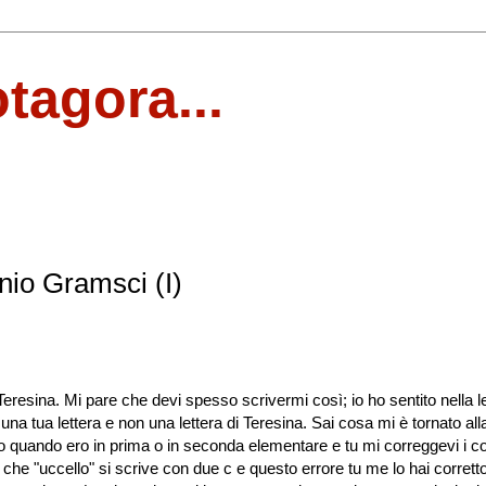
otagora...
onio Gramsci (I)
 Teresina. Mi pare che devi spesso scrivermi così; io ho sentito nella l
io una tua lettera e non una lettera di Teresina. Sai cosa mi è tornato all
o quando ero in prima o in seconda elementare e tu mi correggevi i co
che "uccello" si scrive con due c e questo errore tu me lo hai corrett