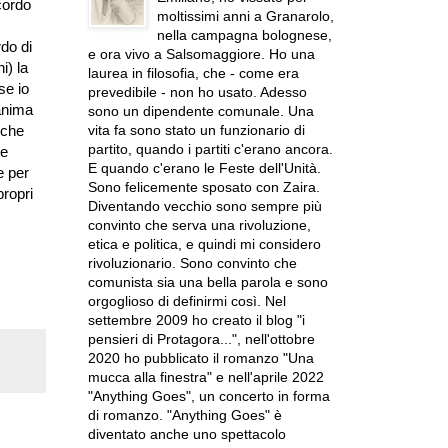
cordo
moltissimi anni a Granarolo,
nella campagna bolognese,
do di
e ora vivo a Salsomaggiore. Ho una
i) la
laurea in filosofia, che - come era
se io
prevedibile - non ho usato. Adesso
'anima
sono un dipendente comunale. Una
vita fa sono stato un funzionario di
 che
partito, quando i partiti c'erano ancora.
ne
E quando c'erano le Feste dell'Unità.
e per
Sono felicemente sposato con Zaira.
propri
Diventando vecchio sono sempre più
convinto che serva una rivoluzione,
etica e politica, e quindi mi considero
rivoluzionario. Sono convinto che
comunista sia una bella parola e sono
orgoglioso di definirmi così. Nel
settembre 2009 ho creato il blog "i
pensieri di Protagora...", nell'ottobre
2020 ho pubblicato il romanzo "Una
mucca alla finestra" e nell'aprile 2022
"Anything Goes", un concerto in forma
di romanzo. "Anything Goes" è
diventato anche uno spettacolo