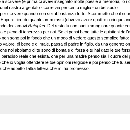
e a scrivere (e prima ci avevi insegnato molte poesie a memoria; io ri
he quel nastro argentato - corre via per cento miglia - un bel suolo
 per scrivere quando non sei abbastanza forte. Scommetto che il ricor
e. Eppure ricordo quanto ammirassi (dovevo avere quattro o cinque ann
quando declamavi
Rataplan
. Del resto tu non puoi immaginare quante co
 e piena di tenerezza per noi. Se ci pensi bene tutte le quistioni dell
rno non sono poi in fondo che un modo di vedere questo semplice fatto:
uo valore, di bene e di male, passa di padre in figlio, da una generazio
i che noi abbiamo di te sono di bontà e di forza e tu hai dato le tue forz
nico paradiso reale che esista, che per una madre penso sia il cuore dei 
e che io voglia offendere le tue opinioni religiose e poi penso che tu sei
 che aspetto l'altra lettera che mi ha promesso.